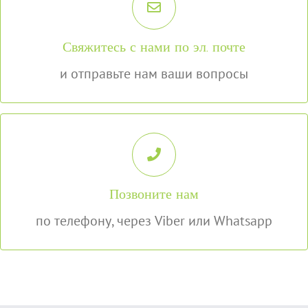
info@rent-a-car-tivat.com
Свяжитесь с нами по эл. почте
ОТПРАВИТЕ ЭЛЕКТРОННУЮ ПОЧТУ
и отправьте нам ваши вопросы
+382 69 718 744
Ivan Sekulic
основатель портала: www.rent-a-car-
Позвоните нам
tivat.com/ru/
по телефону, через Viber или Whatsapp
ПОЗВОНИТЕ НАМ CЕГОДНЯ